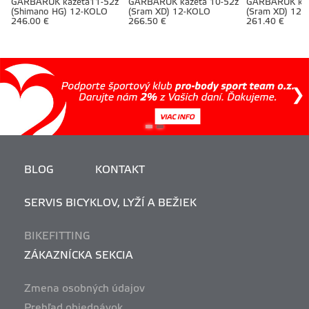
GARBARUK kazeta11-52z
GARBARUK kazeta 10-52z
GARBARUK kaz
(Shimano HG) 12-KOLO
(Sram XD) 12-KOLO
(Sram XD) 12-
246.00 €
266.50 €
261.40 €
BLOG
KONTAKT
SERVIS BICYKLOV, LYŽÍ A BEŽIEK
BIKEFITTING
ZÁKAZNÍCKA SEKCIA
Zmena osobných údajov
Prehľad objednávok