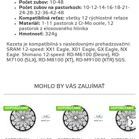
Počet zubov:
10-48
Počet zubov na pastorkoch:
10-12-14-16-18-21-
24-28-32-36-42-48
Kompatibilná reťaz:
všetky 12 rýchlostné reťaze
Materiál:
1-11 pastorok z Cr-Mo ocele, 12
pastorok z eloxovaného hliníka
Hmotnosť:
324g
Kazeta je kompatibilná s nasledovnými prehadzovačmi:
SRAM 12-speed: XX1 Eagle, X01 Eagle, GX Eagle, NX
Eagle. Shimano 12-speed: RD-M6100 (Deore), RD-
M7100 (SLX), RD-M8100 (XT), RD-M9100 (XTR) SGS.
MOHLO BY VÁS ZAUJÍMAŤ
ODPORÚČAME
ODPORÚČAME
ODPORÚČAME