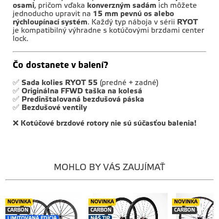
osami
, pričom vďaka
konverzným sadám
ich môžete
jednoducho upravit na
15 mm pevnú os alebo
rýchloupínací systém
. Každý typ náboja v sérii
RYOT
je kompatibilný výhradne s kotúčovými brzdami center
lock.
Čo dostanete v balení?
✅
Sada kolies RYOT 55
(predné + zadné)
✅
Originálna FFWD taška na kolesá
✅
Predinštalovaná bezdušová páska
✅
Bezdušové ventily
❌
Kotúčové brzdové rotory nie sú súčasťou balenia!
MOHLO BY VÁS ZAUJÍMAŤ
NOVINKA
NOVINKA
NOVINKA
CARBON
CARBON
CARBON
LIMITOVANÁ EDÍCIA
NÁŠ TIP