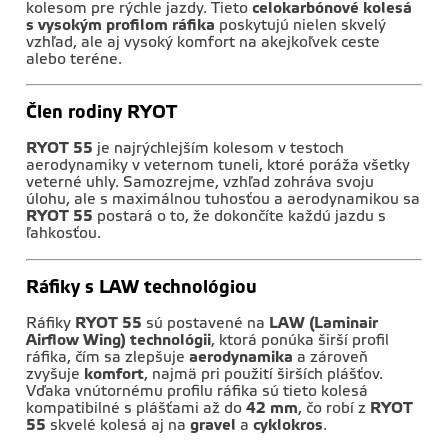
kolesom pre rýchle jazdy. Tieto
celokarbónové kolesá
s vysokým profilom ráfika
poskytujú nielen skvelý
vzhľad, ale aj vysoký komfort na akejkoľvek ceste
alebo teréne.
Člen rodiny RYOT
RYOT 55
je najrýchlejším kolesom v testoch
aerodynamiky v veternom tuneli, ktoré poráža všetky
veterné uhly. Samozrejme, vzhľad zohráva svoju
úlohu, ale s maximálnou tuhosťou a aerodynamikou sa
RYOT 55
postará o to, že dokončíte každú jazdu s
ľahkosťou.
Ráfiky s LAW technológiou
Ráfiky
RYOT 55
sú postavené na
LAW (Laminair
Airflow Wing) technológii
, ktorá ponúka širší profil
ráfika, čím sa zlepšuje
aerodynamika
a zároveň
zvyšuje
komfort
, najmä pri použití širších plášťov.
Vďaka vnútornému profilu ráfika sú tieto kolesá
kompatibilné s plášťami až do
42 mm
, čo robí z
RYOT
55
skvelé kolesá aj na
gravel
a
cyklokros
.