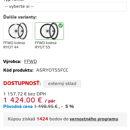
Ďalšie varianty
:
FFWD kolesá
FFWD kolesá
RYOT 44
RYOT 55
Výrobca
:
FFWD
Kód produktu
:
ASRYOT55FCC
DOSTUPNOSŤ
:
externý sklad
1 157.72
€
bez DPH
1 424.00
€
pár
Pôvodná cena
1 498.95
€
-
5
%
Kúpou získaš
1424
bodov do
vernostného programu