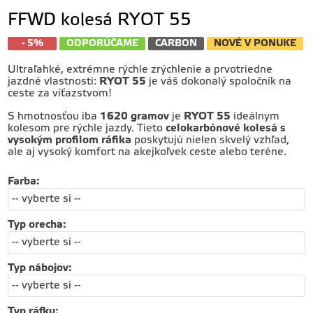
FFWD kolesá RYOT 55
- 5%
ODPORÚČAME
CARBON
NOVÉ V PONUKE
Ultraľahké, extrémne rýchle zrýchlenie a prvotriedne
jazdné vlastnosti:
RYOT 55
je váš dokonalý spoločník na
ceste za víťazstvom!
S hmotnosťou iba
1620 gramov
je
RYOT 55
ideálnym
kolesom pre rýchle jazdy. Tieto
celokarbónové kolesá s
vysokým profilom ráfika
poskytujú nielen skvelý vzhľad,
ale aj vysoký komfort na akejkoľvek ceste alebo teréne.
Farba
:
Typ orecha
:
Typ nábojov
:
Typ ráfku
: