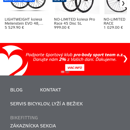
LIGHTWEIGHT kolesá
NO-LIMITED kolesá Pro
NO-LIMITED ko
Meilenstein EVO 48,
Race 45 Disc SL
RACE
Schwarz ED disc brake,
5 529.90 €
999.00 €
1 029.00 €
tubeless
BLOG
KONTAKT
SERVIS BICYKLOV, LYŽÍ A BEŽIEK
BIKEFITTING
ZÁKAZNÍCKA SEKCIA