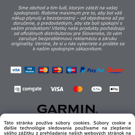
Sme obchod a tím ľudí, ktorým záleží na vašej
spokojnosti. Robíme maximum pre to, aby bol váš
nákup plynulý a bezstarostný – od objednania až po
doručenie, a predovšetkým, aby ste boli spokojní s
vaším produktom! Všetky naše produkty pochádzajú
od oficiálnych distribútorov pre Slovensko, čo vám
zaručuje bezproblémovú reklamáciu a záruku
originality. Veríme, že si u nás vyberiete a pridáte sa
k našim spokojným zákazníkom.
Táto stránka používa súbory cookies. Súbory cookie a
ďalšie technológie sledovania používame na zlepšenie
Copyright © 2012 - 2025
pro-body.sk, All rights
vášho zážitku z prehliadania našich webových stránok na