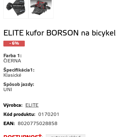
ELITE kufor BORSON na bicykel
- 6%
Farba 1
:
ČIERNA
Špecifikácia1
:
Klasické
Spôsob jazdy
:
UNI
Výrobca
:
ELITE
Kód produktu
:
0170201
EAN
:
8020775028858