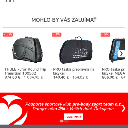
mm
MOHLO BY VÁS ZAUJÍMAŤ
- 3%
- 3%
- 6%
THULE kufor Round Trip
PRO taška prepravná na
PRO taška pre
Transition 100502
bicykel
bicykel MEGA 
974.80 €
1 004.95 €
149.40 €
154.02 €
606.90 €
645