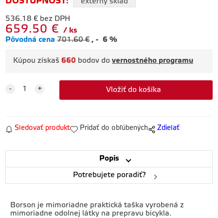
DOSTUPNOSŤ
:
externý sklad
536.18
€
bez DPH
659.50
€
ks
Pôvodná cena
701.60
€
-
6
%
Kúpou získaš
660
bodov do
vernostného programu
Sledovať produkt
Pridať do obľúbených
Zdielať
Popis
Potrebujete poradiť?
Borson je mimoriadne praktická taška vyrobená z
mimoriadne odolnej látky na prepravu bicykla.