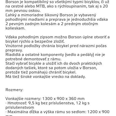
Borson je kompatibilný so všetkými typmi bicyklov, či už
na cestné alebo MTB, ako s rýchloupínaním, tak aj s 20
mm pevnou oskou.
Ľahký a mimoriadne šikovný Borson je vybavený
pohodlnými madlami a preprava je jednoduchšia vďaka
2 pevným zadným kolesám a 2 predným otočným
kolieskam.
Vďaka pohodlným zipsom možno Borson úplne otvoriť a
bicykel rýchlo a bezpečne zložiť.
Vnútorné podložky chránia bicykel pred nárazmi počas
prepravy.
Riadidlá a ostatné komponenty (sedlo a pedály) nie je
potrebné demontovať z rámu.
Stačí vybrať bicykle a uložiť ich do dvoch praktických
dodaných tašiek, ktoré sa potom uložia v Borson,
pretože tiež pomáhajú chrániť bicykel.
Má tiež široké vonkajšie vrecko na doklady.
Rozmery:
Vonkajšie rozmery: 1300 x 900 x 360 mm
· Hmotnosť: 9,5 kg bez príslušenstva, 12 kg s
príslušenstvom
· Maximálna dĺžka a výška rámu so sedlom: 1200 x 900