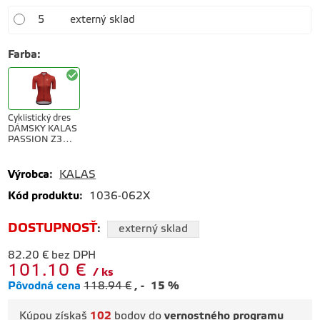
5
externý sklad
Farba
:
Cyklistický dres
DÁMSKY KALAS
PASSION Z3
CARBON brick
Výrobca
:
KALAS
Kód produktu
:
1036-062X
DOSTUPNOSŤ
:
externý sklad
82.20
€
bez DPH
101.10
€
ks
Pôvodná cena
118.94
€
-
15
%
Kúpou získaš
102
bodov do
vernostného programu