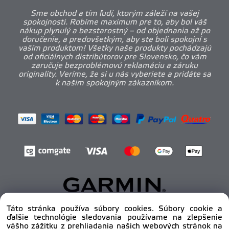
Sme obchod a tím ľudí, ktorým záleží na vašej
spokojnosti. Robíme maximum pre to, aby bol váš
nákup plynulý a bezstarostný – od objednania až po
doručenie, a predovšetkým, aby ste boli spokojní s
vaším produktom! Všetky naše produkty pochádzajú
od oficiálnych distribútorov pre Slovensko, čo vám
zaručuje bezproblémovú reklamáciu a záruku
originality. Veríme, že si u nás vyberiete a pridáte sa
k našim spokojným zákazníkom.
Táto stránka používa súbory cookies. Súbory cookie a
ďalšie technológie sledovania používame na zlepšenie
Copyright © 2012 - 2025
pro-body.sk, All rights
vášho zážitku z prehliadania našich webových stránok na