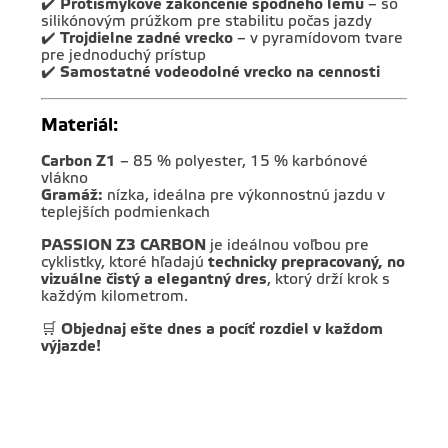
✔️
Protišmykové zakončenie spodného lemu
– so
silikónovým prúžkom pre stabilitu počas jazdy
✔️
Trojdielne zadné vrecko
– v pyramídovom tvare
pre jednoduchý prístup
✔️
Samostatné vodeodolné vrecko na cennosti
Materiál:
Carbon Z1
– 85 % polyester, 15 % karbónové
vlákno
Gramáž:
nízka, ideálna pre výkonnostnú jazdu v
teplejších podmienkach
PASSION Z3 CARBON
je ideálnou voľbou pre
cyklistky, ktoré hľadajú
technicky prepracovaný, no
vizuálne čistý a elegantný dres
, ktorý drží krok s
každým kilometrom.
🛒
Objednaj ešte dnes a pocíť rozdiel v každom
výjazde!