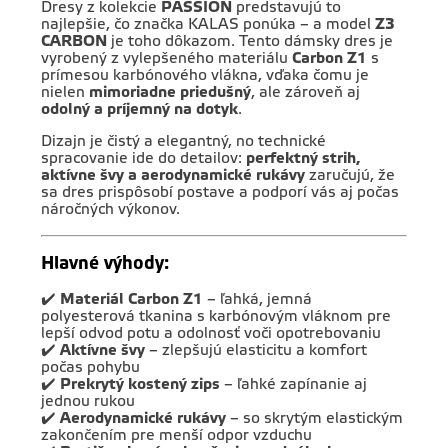
Dresy z kolekcie
PASSION
predstavujú to
najlepšie, čo značka KALAS ponúka – a model
Z3
CARBON
je toho dôkazom. Tento dámsky dres je
vyrobený z vylepšeného materiálu
Carbon Z1
s
prímesou karbónového vlákna, vďaka čomu je
nielen
mimoriadne priedušný
, ale zároveň aj
odolný a príjemný na dotyk
.
Dizajn je čistý a elegantný, no technické
spracovanie ide do detailov:
perfektný strih,
aktívne švy a aerodynamické rukávy
zaručujú, že
sa dres prispôsobí postave a podporí vás aj počas
náročných výkonov.
Hlavné výhody:
✔️
Materiál Carbon Z1
– ľahká, jemná
polyesterová tkanina s karbónovým vláknom pre
lepší odvod potu a odolnosť voči opotrebovaniu
✔️
Aktívne švy
– zlepšujú elasticitu a komfort
počas pohybu
✔️
Prekrytý kostený zips
– ľahké zapínanie aj
jednou rukou
✔️
Aerodynamické rukávy
– so skrytým elastickým
zakončením pre menší odpor vzduchu