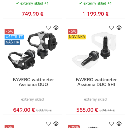
externý sklad +1
externý sklad +1
749.90 €
1 199.90 €
- 5%
- 5%
UŠETRÍTE
NOVINKA
NÁŠ TIP
FAVERO wattmeter
FAVERO wattmeter
Assioma DUO
Assioma DUO SHI
externý sklad
externý sklad
649.00 €
565.00 €
683.16 €
594.74 €
- 5%
- 29%