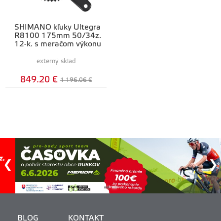
SHIMANO kľuky Ultegra
R8100 175mm 50/34z.
12-k. s meračom výkonu
externý sklad
849.20 €
1 196.06 €
BLOG
KONTAKT