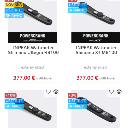
NOVINKA
UŠETRÍTE
UŠETRÍTE
SHIMANO
SHIMANO
INPEAK Wattmeter
INPEAK Wattmeter
Shimano Ultegra R8100
Shimano XT M8100
externý sklad
externý sklad
377.00 €
377.00 €
388.66 €
388.66 €
- 10%
- 3%
UŠETRÍTE
UŠETRÍTE
SHIMANO
SHIMANO