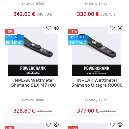
externý sklad
externý sklad
342.00 €
332.00 €
348.98 €
338.78 €
- 3%
- 3%
UŠETRÍTE
UŠETRÍTE
SHIMANO
SHIMANO
INPEAK Wattmeter
INPEAK Wattmeter
Shimano SLX M7100
Shimano Ultegra R8000
externý sklad
externý sklad
328.80 €
377.00 €
338.97 €
388.66 €
- 3%
- 3%