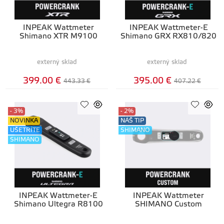
INPEAK Wattmeter
INPEAK Wattmeter-E
Shimano XTR M9100
Shimano GRX RX810/820
externý sklad
externý sklad
399.00 €
395.00 €
443.33 €
407.22 €
- 3%
- 2%
NOVINKA
NÁŠ TIP
UŠETRÍTE
SHIMANO
SHIMANO
INPEAK Wattmeter-E
INPEAK Wattmeter
Shimano Ultegra R8100
SHIMANO Custom