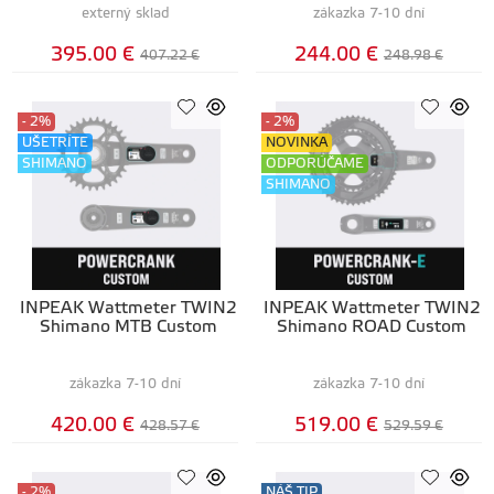
externý sklad
zákazka 7-10 dní
395.00 €
244.00 €
407.22 €
248.98 €
- 2%
- 2%
UŠETRÍTE
NOVINKA
SHIMANO
ODPORÚČAME
SHIMANO
INPEAK Wattmeter TWIN2
INPEAK Wattmeter TWIN2
Shimano MTB Custom
Shimano ROAD Custom
zákazka 7-10 dní
zákazka 7-10 dní
420.00 €
519.00 €
428.57 €
529.59 €
- 2%
NÁŠ TIP