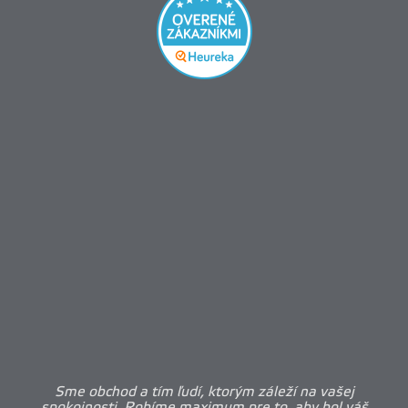
Sme obchod a tím ľudí, ktorým záleží na vašej
spokojnosti. Robíme maximum pre to, aby bol váš