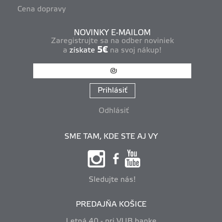
Cena dopravy
NOVINKY E-MAILOM
Zaregistrujte sa na odber noviniek
5€
a
získate
na svoj nákup!
Prihlásiť
Odhlásiť
SME TAM, KDE STE AJ VY
Sledujte nás!
PREDAJŇA KOŠICE
Letná 40 - pri VUB banke