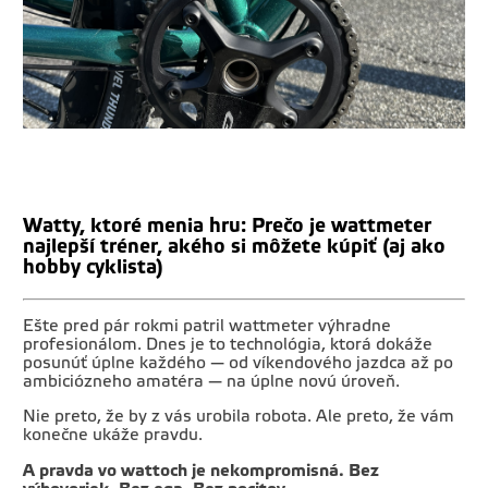
Watty, ktoré menia hru: Prečo je wattmeter
najlepší tréner, akého si môžete kúpiť (aj ako
hobby cyklista)
Ešte pred pár rokmi patril wattmeter výhradne
profesionálom. Dnes je to technológia, ktorá dokáže
posunúť úplne každého — od víkendového jazdca až po
ambiciózneho amatéra — na úplne novú úroveň.
Nie preto, že by z vás urobila robota. Ale preto, že vám
konečne ukáže pravdu.
A pravda vo wattoch je nekompromisná. Bez