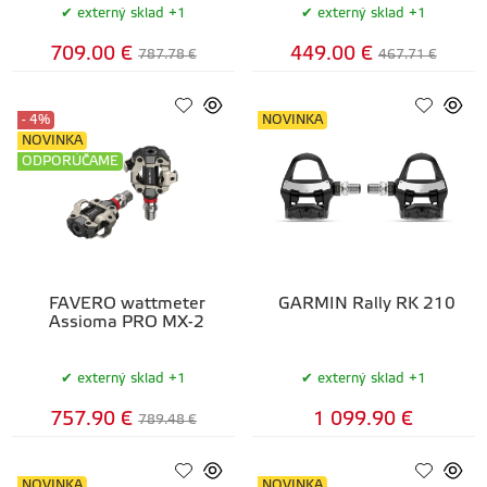
externý sklad +1
externý sklad +1
709.00 €
449.00 €
787.78 €
467.71 €
- 4%
NOVINKA
NOVINKA
ODPORÚČAME
FAVERO wattmeter
GARMIN Rally RK 210
Assioma PRO MX-2
externý sklad +1
externý sklad +1
757.90 €
1 099.90 €
789.48 €
NOVINKA
NOVINKA