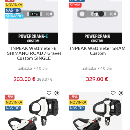
NOVINKA
SRAM
NÁŠ TIP
SHIMANO
INPEAK Wattmeter-E
INPEAK Wattmeter SRAM
SHIMANO ROAD / Gravel
Custom
Custom SINGLE
zákazka 7-10 dní
zákazka 7-10 dní
263.00 €
329.00 €
268.37 €
- 5%
- 5%
NOVINKA
NOVINKA
NÁŠ TIP
NÁŠ TIP