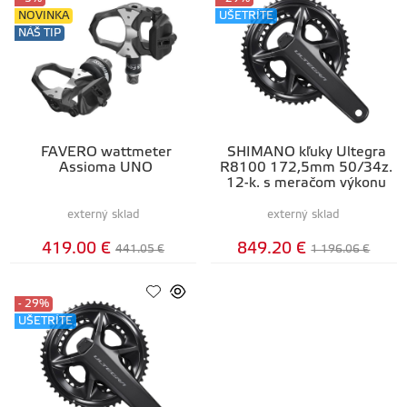
NOVINKA
UŠETRÍTE
NÁŠ TIP
FAVERO wattmeter
SHIMANO kľuky Ultegra
Assioma UNO
R8100 172,5mm 50/34z.
12-k. s meračom výkonu
externý sklad
externý sklad
419.00 €
849.20 €
441.05 €
1 196.06 €
- 29%
UŠETRÍTE