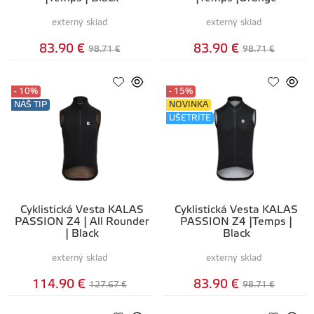
externý sklad
externý sklad
83.90 €
83.90 €
98.71 €
98.71 €
- 10%
- 15%
NÁŠ TIP
NOVINKA
UŠETRÍTE
Cyklistická Vesta KALAS
Cyklistická Vesta KALAS
PASSION Z4 | All Rounder
PASSION Z4 |Temps |
| Black
Black
externý sklad
externý sklad
114.90 €
83.90 €
127.67 €
98.71 €