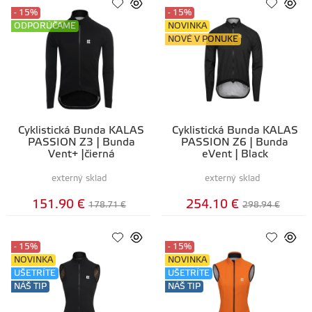
- 15%
- 15%
ODPORÚČAME
NOVINKA
NOVÉ V PONUKE
Cyklistická Bunda KALAS
Cyklistická Bunda KALAS
PASSION Z3 | Bunda
PASSION Z6 | Bunda
Vent+ |čierná
eVent | Black
externý sklad
externý sklad
151.90 €
254.10 €
178.71 €
298.94 €
- 15%
- 15%
NOVINKA
NOVINKA
UŠETRÍTE
UŠETRÍTE
NÁŠ TIP
NÁŠ TIP