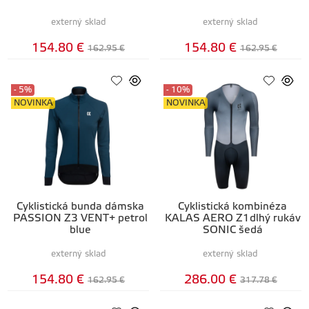
externý sklad
externý sklad
154.80 €
154.80 €
162.95 €
162.95 €
- 5%
- 10%
NOVINKA
NOVINKA
Cyklistická bunda dámska
Cyklistická kombinéza
PASSION Z3 VENT+ petrol
KALAS AERO Z1dlhý rukáv
blue
SONIC šedá
externý sklad
externý sklad
154.80 €
286.00 €
162.95 €
317.78 €