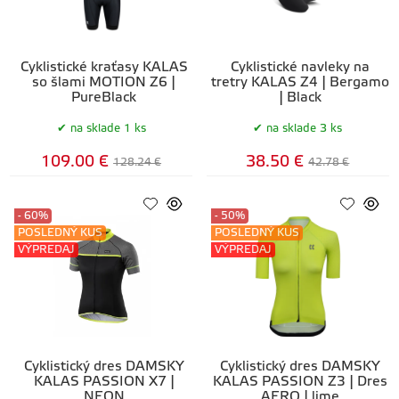
Cyklistické kraťasy KALAS
Cyklistické navleky na
so šlami MOTION Z6 |
tretry KALAS Z4 | Bergamo
PureBlack
| Black
na sklade 1 ks
na sklade 3 ks
109.00 €
38.50 €
128.24 €
42.78 €
- 60%
- 50%
POSLEDNÝ KUS
POSLEDNÝ KUS
VÝPREDAJ
VÝPREDAJ
Cyklistický dres DÁMSKY
Cyklistický dres DÁMSKY
KALAS PASSION X7 |
KALAS PASSION Z3 | Dres
NEON
AERO | lime