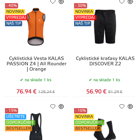
- 40%
- 30%
NOVINKA
NOVINKA
VÝPREDAJ
VÝPREDAJ
NÁŠ TIP
NÁŠ TIP
Cyklistická Vesta KALAS
Cyklistické kraťasy KALAS
PASSION Z4 | All Rounder
DISCOVER Z2
| Orange
na sklade 1 ks
na sklade 1 ks
76.94 €
56.90 €
128.24 €
81.29 €
- 15%
- 10%
UŠETRÍTE
NOVINKA
ODPORÚČAME
ODPORÚČAME
BESTSELLER
BESTSELLER