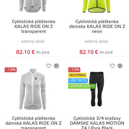
Cyklistická pláštenka
Cyklistická pláštenka
KALAS RIDE ON Z
dámska KALAS RIDE ON Z
transparent
neon
externý sklad
externý sklad
82.10 €
82.10 €
91.22 €
91.22 €
- 10%
- 15%
NOVINKA
UŠETRÍTE
ODPORÚČAME
Cyklistická pláštenka
Cyklistické 3/4 kraťasy
dámská KALAS RIDE ON Z
DÁMSKE KALAS MOTION
transparent
Z4 | Pure Black