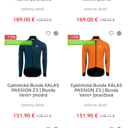
externý sklad
externý sklad
169.00 €
169.00 €
198.82 €
198.82 €
- 15%
- 15%
ODPORÚČAME
ODPORÚČAME
Cyklistická Bunda KALAS
Cyklistická Bunda KALAS
PASSION Z3 | Bunda
PASSION Z3 | Bunda
Vent+ |modrá
Vent+ |oranžová
externý sklad
externý sklad
151.90 €
151.90 €
178.71 €
178.71 €