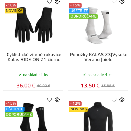
- 10%
- 15%
NOVINKA
UŠETRÍTE
ODPORÚČAME
Cyklistické zimné rukavice
Ponožky KALAS Z3|Vysoké
Kalas RIDE ON Z1 čierne
Verano |biele
na sklade 1 ks
na sklade 4 ks
36.00 €
13.50 €
40.00 €
15.88 €
- 15%
- 12%
UŠETRÍTE
NOVINKA
ODPORÚČAME