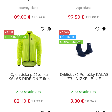
externý sklad
vypredané
109.00 €
99.50 €
128.24 €
199.00 €
- 10%
- 15%
ODPORÚČAME
UŠETRÍTE
ODPORÚČAME
Cyklistická pláštenka
Cyklistické Ponožky KALAS
KALAS RIDE ON Z fluo
Z3 | NÍZKÉ | BLUE
na sklade 2 ks
na sklade 1 ks
82.10 €
9.30 €
91.22 €
10.94 €