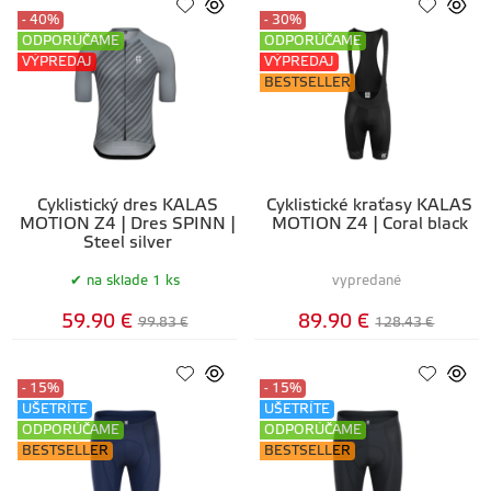
- 40%
- 30%
ODPORÚČAME
ODPORÚČAME
VÝPREDAJ
VÝPREDAJ
BESTSELLER
Cyklistický dres KALAS
Cyklistické kraťasy KALAS
MOTION Z4 | Dres SPINN |
MOTION Z4 | Coral black
Steel silver
na sklade 1 ks
vypredané
59.90 €
89.90 €
99.83 €
128.43 €
- 15%
- 15%
UŠETRÍTE
UŠETRÍTE
ODPORÚČAME
ODPORÚČAME
BESTSELLER
BESTSELLER