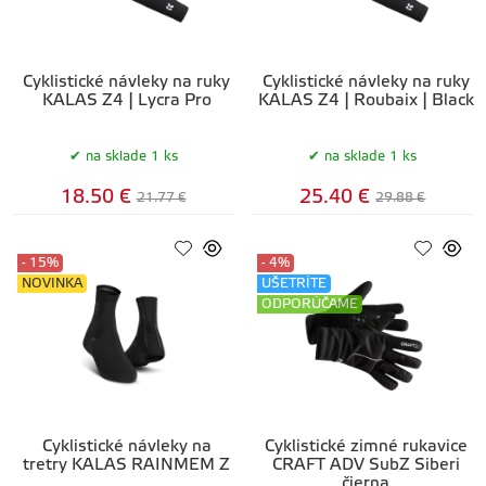
Cyklistické návleky na ruky
Cyklistické návleky na ruky
KALAS Z4 | Lycra Pro
KALAS Z4 | Roubaix | Black
na sklade 1 ks
na sklade 1 ks
18.50 €
25.40 €
21.77 €
29.88 €
- 15%
- 4%
NOVINKA
UŠETRÍTE
ODPORÚČAME
Cyklistické návleky na
Cyklistické zimné rukavice
tretry KALAS RAINMEM Z
CRAFT ADV SubZ Siberi
čierna