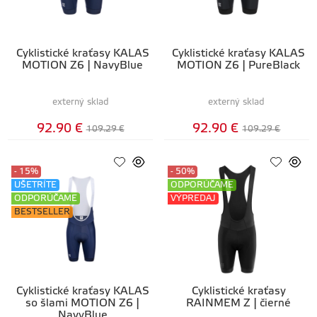
Cyklistické kraťasy KALAS
Cyklistické kraťasy KALAS
MOTION Z6 | NavyBlue
MOTION Z6 | PureBlack
externý sklad
externý sklad
92.90 €
92.90 €
109.29 €
109.29 €
- 15%
- 50%
UŠETRÍTE
ODPORÚČAME
ODPORÚČAME
VÝPREDAJ
BESTSELLER
Cyklistické kraťasy KALAS
Cyklistické kraťasy
so šlami MOTION Z6 |
RAINMEM Z | čierné
NavyBlue