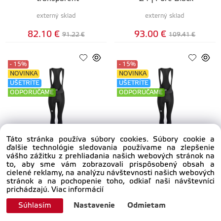
externý sklad
externý sklad
82.10 €
93.00 €
91.22 €
109.41 €
- 15%
- 15%
NOVINKA
NOVINKA
UŠETRÍTE
UŠETRÍTE
ODPORÚČAME
ODPORÚČAME
Táto stránka používa súbory cookies. Súbory cookie a
ďalšie technológie sledovania používame na zlepšenie
Cyklistické 3/4 kraťasy
Cyklistické 3/4 kraťasy
vášho zážitku z prehliadania našich webových stránok na
DÁMSKE KALAS MOTION
DÁMSKE KALAS MOTION
to, aby sme vám zobrazovali prispôsobený obsah a
Z4 | so šlami | Pure Black
Z4 | zateplené so šlami |
cielené reklamy, na analýzu návštevnosti našich webových
Pure Black
stránok a na pochopenie toho, odkiaľ naši návštevníci
externý sklad
externý sklad
prichádzajú.
Viac informácií
122.40 €
130.90 €
144.00 €
154.00 €
Súhlasím
Nastavenie
Odmietam