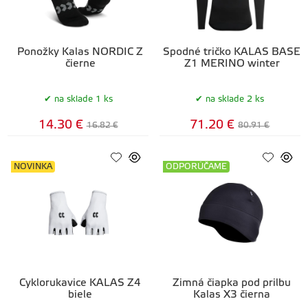
Ponožky Kalas NORDIC Z
Spodné tričko KALAS BASE
čierne
Z1 MERINO winter
na sklade 1 ks
na sklade 2 ks
14.30 €
71.20 €
16.82 €
80.91 €
NOVINKA
ODPORÚČAME
Cyklorukavice KALAS Z4
Zimná čiapka pod prilbu
biele
Kalas X3 čierna