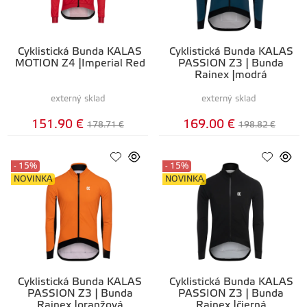
Cyklistická Bunda KALAS
Cyklistická Bunda KALAS
MOTION Z4 |Imperial Red
PASSION Z3 | Bunda
Rainex |modrá
externý sklad
externý sklad
151.90 €
169.00 €
178.71 €
198.82 €
- 15%
- 15%
NOVINKA
NOVINKA
Cyklistická Bunda KALAS
Cyklistická Bunda KALAS
PASSION Z3 | Bunda
PASSION Z3 | Bunda
Rainex |oranžová
Rainex |čierná