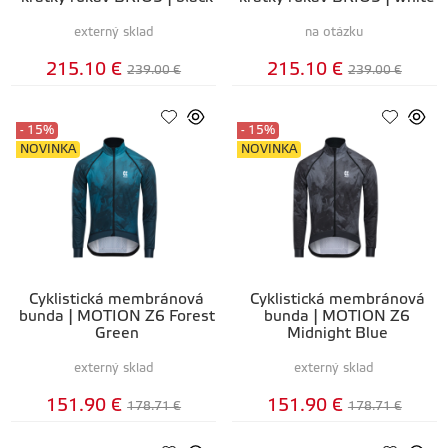
externý sklad
na otázku
215.10 €
215.10 €
239.00 €
239.00 €
- 15%
- 15%
NOVINKA
NOVINKA
Cyklistická membránová
Cyklistická membránová
bunda | MOTION Z6 Forest
bunda | MOTION Z6
Green
Midnight Blue
externý sklad
externý sklad
151.90 €
151.90 €
178.71 €
178.71 €