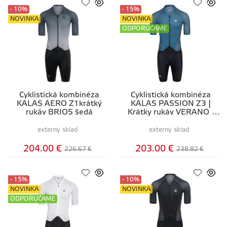
- 10%
- 15%
NOVINKA
NOVINKA
ODPORÚČAME
Cyklistická kombinéza
Cyklistická kombinéza
KALAS AERO Z1krátký
KALAS PASSION Z3 |
rukáv BRIOS šedá
Krátky rukáv VERANO |
petrol blue
externý sklad
externý sklad
204.00 €
203.00 €
226.67 €
238.82 €
- 15%
- 10%
NOVINKA
NOVINKA
ODPORÚČAME