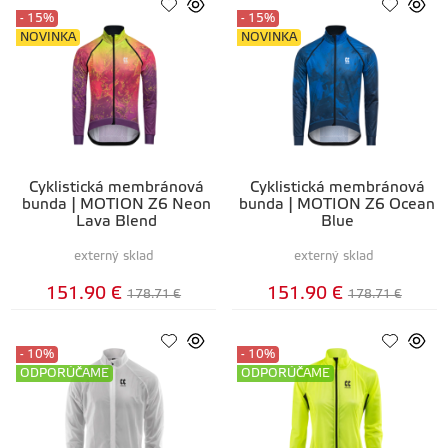
- 15%
- 15%
NOVINKA
NOVINKA
Cyklistická membránová
Cyklistická membránová
bunda | MOTION Z6 Neon
bunda | MOTION Z6 Ocean
Lava Blend
Blue
externý sklad
externý sklad
151.90 €
151.90 €
178.71 €
178.71 €
- 10%
- 10%
ODPORÚČAME
ODPORÚČAME