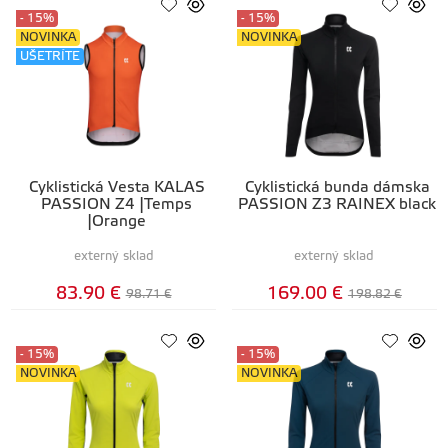
- 15%
- 15%
NOVINKA
NOVINKA
UŠETRÍTE
Cyklistická Vesta KALAS
Cyklistická bunda dámska
PASSION Z4 |Temps
PASSION Z3 RAINEX black
|Orange
externý sklad
externý sklad
83.90 €
169.00 €
98.71 €
198.82 €
- 15%
- 15%
NOVINKA
NOVINKA